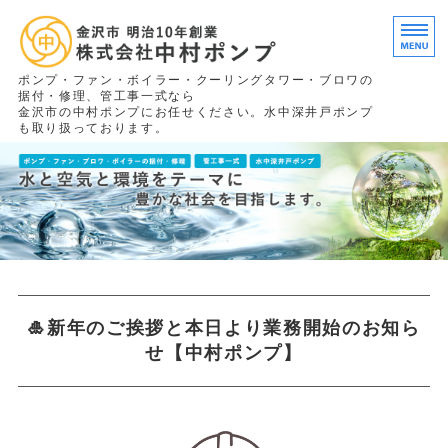
タイ
ポンプ・ファン・ボイラー・クーリングタワー・ブロワの
据付・修理、管工事一式なら
金沢市の中村ポンプにお任せください。水中深井戸ポンプ
も取り扱っております。
ホーム
施工実績
求人情報
会社概要
🎍新年のご挨拶と本日より業務開始のお知ら
お問い合わせ
せ【中村ポンプ】