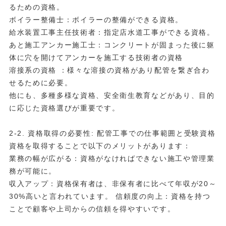
るための資格。
ボイラー整備士：ボイラーの整備ができる資格。
給水装置工事主任技術者：指定店水道工事ができる資格。
あと施工アンカー施工士：コンクリートが固まった後に躯
体に穴を開けてアンカーを施工する技術者の資格
溶接系の資格 ：様々な溶接の資格があり配管を繋ぎ合わ
せるために必要。
他にも、多種多様な資格、安全衛生教育などがあり、目的
に応じた資格選びが重要です。
2-2. 資格取得の必要性: 配管工事での仕事範囲と受験資格
資格を取得することで以下のメリットがあります：
業務の幅が広がる：資格がなければできない施工や管理業
務が可能に。
収入アップ：資格保有者は、非保有者に比べて年収が20～
30%高いと言われています。 信頼度の向上：資格を持つ
ことで顧客や上司からの信頼を得やすいです。