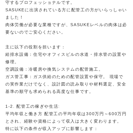
守するプロフェッショナルです。
SASUKEに出演されている方に配管工の方がいらっしゃい
ました！
肉体労働が必要な業種ですが、SASUKEレベルの肉体は必
要ないのでご安心ください。
主に以下の役割を担います：
給排水設備：住宅やオフィスビルの水道・排水管の設置や
修理。
空調設備：冷暖房や換気システムの配管施工。
ガス管工事：ガス供給のための配管設置や保守。 現場で
の実作業だけでなく、設計図の読み取りや材料選定、安全
基準の順守も求められる高度な仕事です。
1-2. 配管工の稼ぎや生活:
平均年収と働き方 配管工の平均年収は300万円～600万円
とされ、経験や資格によって収入は大きく変わります。
特に以下の条件が収入アップに影響します：