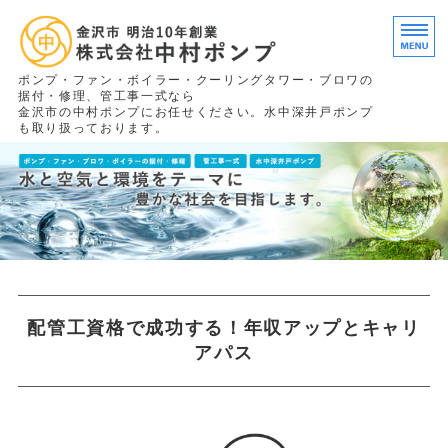
タイ
ポンプ・ファン・ボイラー・クーリングタワー・ブロワの
据付・修理、管工事一式なら
金沢市の中村ポンプにお任せください。水中深井戸ポンプ
も取り扱っております。
ホーム
施工実績
求人情報
会社概要
配管工資格で成功する！年収アップとキャリ
お問い合わせ
アパス