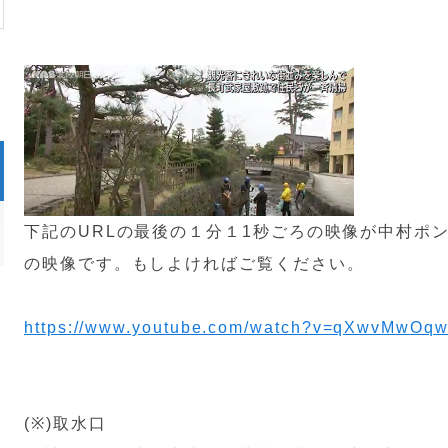
下記のURLの最後の１分１1秒ごろの映像が中村ポ
の映像です。もしよければご覧ください。
https://www.youtube.com/watch?v=qXwvMwOq
(※)取水口