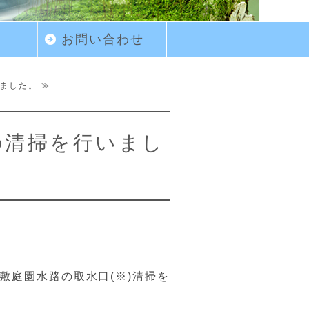
要
お問い合わせ
ました。 ≫
の清掃を行いまし
敷庭園水路の取水口(※)清掃を