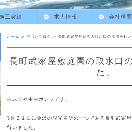
施工実績
求人情報
会社概
ホーム
≫
中ポンブログ
≫ 長町武家屋敷庭園の取水口の清掃を行い
長町武家屋敷庭園の取水口
た。
株式会社中村ポンプです。
3月３１日に金沢の観光名所の一つである長町武家屋
行いました。